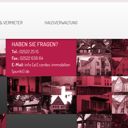
& VERMIETER
HAUSVERWALTUNG
HABEN SIE FRAGEN?
Tel.:
02522 25 15
Fax.:
02522 636 64
E-Mail:
info
[at]
cordes-immobilien
[punkt] de